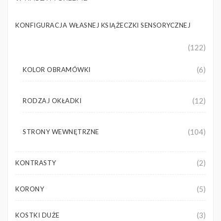
KONFIGURACJA WŁASNEJ KSIĄŻECZKI SENSORYCZNEJ
(122)
(6)
KOLOR OBRAMÓWKI
(12)
RODZAJ OKŁADKI
(104)
STRONY WEWNĘTRZNE
(2)
KONTRASTY
(5)
KORONY
(3)
KOSTKI DUŻE