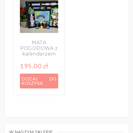
MATA
POGODOWA z
kalendarzem
195,00
zł
DODAJ DO
KOSZYKA
W NASZYM SKLEPIE